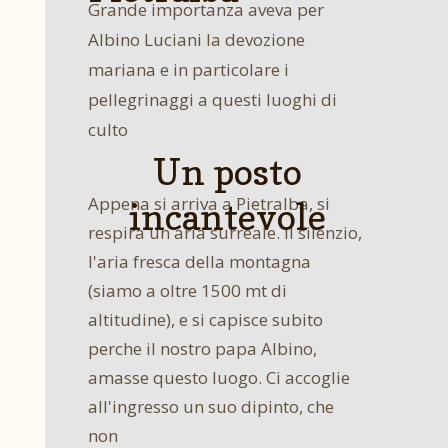
Grande importanza aveva per
Albino Luciani la devozione
mariana e in particolare i
pellegrinaggi a questi luoghi di
culto
Un posto
Appena si arriva a Pietralba, si
incantevole
respira un aria surreale. Il silenzio,
l'aria fresca della montagna
(siamo a oltre 1500 mt di
altitudine), e si capisce subito
perche il nostro papa Albino,
amasse questo luogo. Ci accoglie
all'ingresso un suo dipinto, che
non