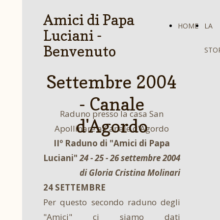
Amici di Papa
HOME
LA
Luciani -
Benvenuto
STO
Settembre 2004
- Canale
Raduno presso la casa San
d'Agordo
Apollinare a Canale d'Agordo
IIº Raduno di "Amici di Papa
Luciani"
24 - 25 - 26 settembre 2004
di Gloria Cristina Molinari
24 SETTEMBRE
Per questo secondo raduno degli
"Amici" ci siamo dati